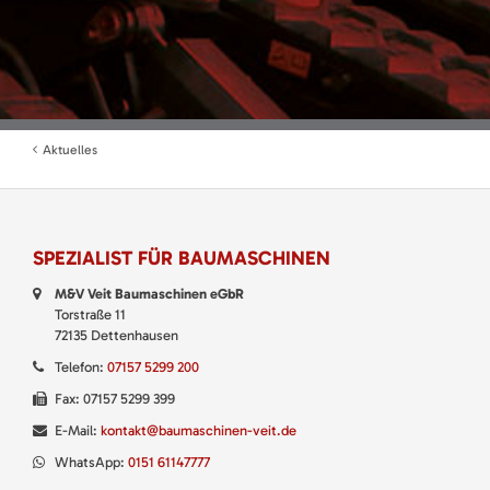
Aktuelles
SPEZIALIST FÜR BAUMASCHINEN
M&V Veit Baumaschinen eGbR
Torstraße 11
72135 Dettenhausen
Telefon:
07157 5299 200
Fax: 07157 5299 399
E-Mail:
kontakt@baumaschinen-veit.de
WhatsApp:
0151 61147777