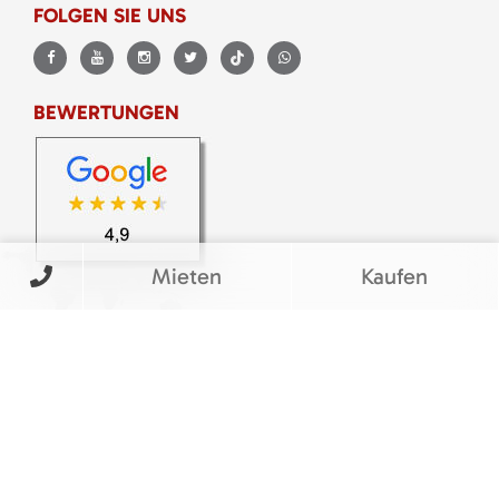
FOLGEN SIE UNS
BEWERTUNGEN
Mieten
Kaufen
© M&V Veit Baumaschinen eGbR
Barrierefreiheitserklärung
|
Cookie Einstellungen
|
Impressum
|
Datenschutz
|
AGB