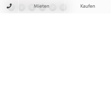
Mieten
Kaufen
BEWERTUNGEN
© M&V Veit Baumaschinen eGbR
Barrierefreiheitserklärung
|
Cookie Einstellungen
|
Impressum
|
Datenschutz
|
AGB