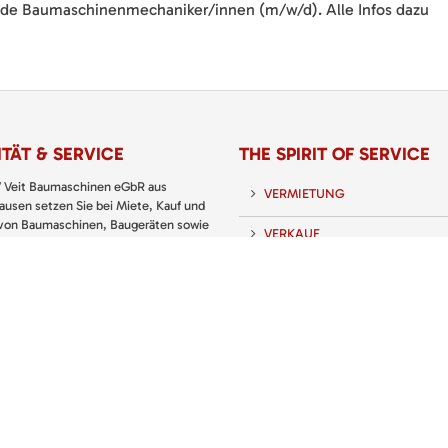
nde Baumaschinenmechaniker/innen (m/w/d). Alle Infos dazu
TÄT & SERVICE
THE SPIRIT OF SERVICE
 Veit Baumaschinen eGbR aus
VERMIETUNG
usen setzen Sie bei Miete, Kauf und
 von Baumaschinen, Baugeräten sowie
VERKAUF
nd Gartengeräten immer auf den
 Partner.
SERVICE
 KATALOG: PREISLISTE
UNTERNEHMEN
KARRIERE
KONTAKT