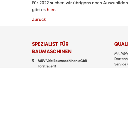
Für 2022 suchen wir übrigens noch Auszubilde
gibt es
hier
.
Zurück
SPEZIALIST FÜR
QUALI
BAUMASCHINEN
Mit M&V
Dettenha
M&V Veit Baumaschinen eGbR
Service
Torstraße 11
Klein- u
72135 Dettenhausen
richtigen
Telefon:
07157 5299 200
> M&V
Fax: 07157 5299 399
E-Mail:
kontakt@baumaschinen-veit.de
WhatsApp:
0151 61147777