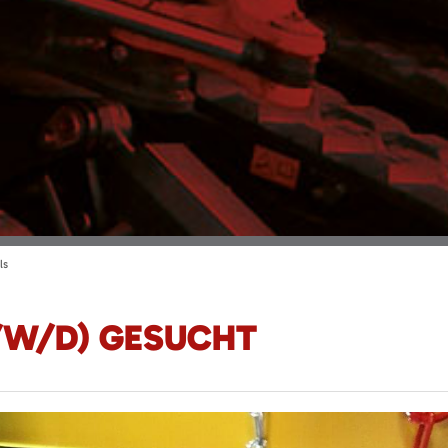
ls
/W/D) GESUCHT