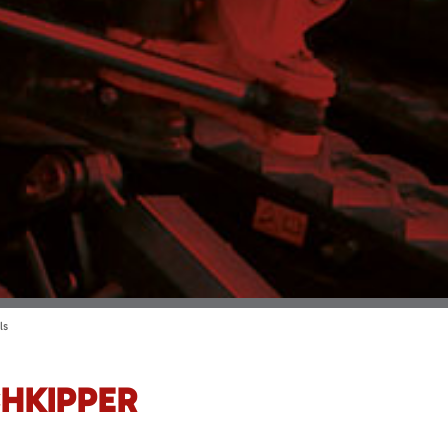
ls
HKIPPER