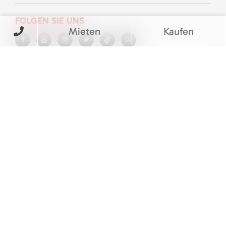
FOLGEN SIE UNS
Mieten
Kaufen
BEWERTUNGEN
© M&V Veit Baumaschinen eGbR
Barrierefreiheitserklärung
|
Cookie Einstellungen
|
Impressum
|
Datenschutz
|
AGB