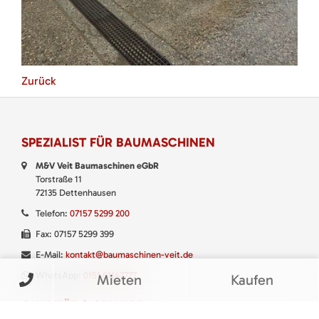
Zurück
SPEZIALIST FÜR BAUMASCHINEN
M&V Veit Baumaschinen eGbR
Torstraße 11
72135 Dettenhausen
Telefon:
07157 5299 200
Fax: 07157 5299 399
E-Mail:
kontakt@baumaschinen-veit.de
WhatsApp:
0151 61147777
Mieten
Kaufen
QUALITÄT & SERVICE