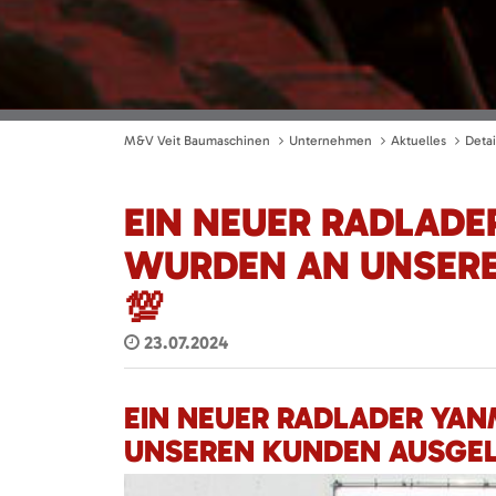
M&V Veit Baumaschinen
Unternehmen
Aktuelles
Detai
EIN NEUER RADLADE
WURDEN AN UNSERE
💯
23.07.2024
EIN NEUER RADLADER YAN
UNSEREN KUNDEN AUSGELI