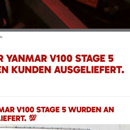
ls
R YANMAR V100 STAGE 5
N KUNDEN AUSGELIEFERT.
MAR V100 STAGE 5 WURDEN AN
EFERT. 💯