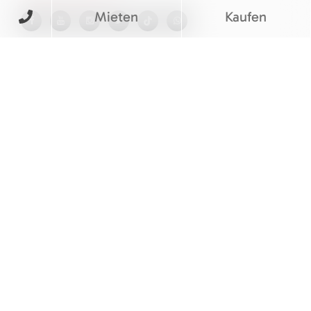
Mieten
Kaufen
BEWERTUNGEN
© M&V Veit Baumaschinen eGbR
Barrierefreiheitserklärung
|
Cookie Einstellungen
|
Impressum
|
Datenschutz
|
AGB