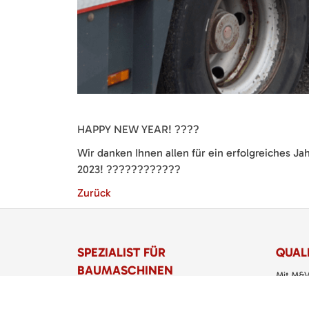
HAPPY NEW YEAR! ????
Wir danken Ihnen allen für ein erfolgreiches J
2023! ????????????
Zurück
SPEZIALIST FÜR
QUALI
BAUMASCHINEN
Mit M&V
Dettenha
M&V Veit Baumaschinen eGbR
Service
Torstraße 11