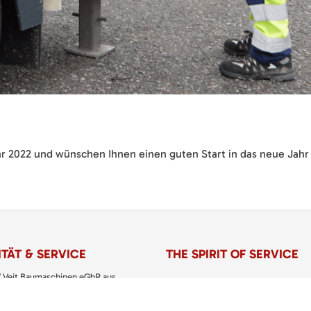
ahr 2022 und wünschen Ihnen einen guten Start in das neue Jahr
TÄT & SERVICE
THE SPIRIT OF SERVICE
 Veit Baumaschinen eGbR aus
VERMIETUNG
usen setzen Sie bei Miete, Kauf und
 von Baumaschinen, Baugeräten sowie
VERKAUF