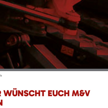
ls
R WÜNSCHT EUCH M&V
N