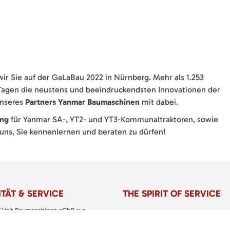
ir Sie auf der GaLaBau 2022 in Nürnberg. Mehr als 1.253
r Tagen die neustens und beeindruckendsten Innovationen der
unseres
Partners Yanmar Baumaschinen
mit dabei.
ung
für Yanmar SA-, YT2- und YT3-Kommunaltraktoren, sowie
uns, Sie kennenlernen und beraten zu dürfen!
TÄT & SERVICE
THE SPIRIT OF SERVICE
 Veit Baumaschinen eGbR aus
VERMIETUNG
usen setzen Sie bei Miete, Kauf und
 von Baumaschinen, Baugeräten sowie