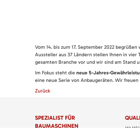
Vom 14. bis zum 17. September 2022 begrüßen w
Aussteller aus 37 Ländern stellen Ihnen in vie
gesamten Branche vor und wir sind am Stand 
Im Fokus steht die
neue 5-Jahres-Gewährleist
eine neue Serie von Anbaugeräten. Wir freuen 
Zurück
SPEZIALIST FÜR
QUALI
BAUMASCHINEN
Mit M&V
Dettenha
M&V Veit Baumaschinen eGbR
Service