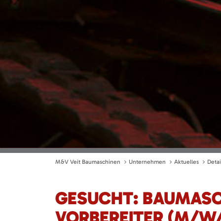
M&V Veit Baumaschinen
Unternehmen
Aktuelles
Detai
GESUCHT: BAUMASC
VORBEREITER (M/W