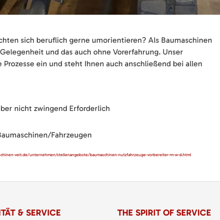
chten sich beruflich gerne umorientieren? Als Baumaschinen
e Gelegenheit und das auch ohne Vorerfahrung. Unser
le Prozesse ein und steht Ihnen auch anschließend bei allen
er nicht zwingend Erforderlich
 Baumaschinen/Fahrzeugen
chinen-veit.de/unternehmen/stellenangebote/baumaschinen-nutzfahrzeuge-vorbereiter-m-w-d.html
TÄT & SERVICE
THE SPIRIT OF SERVICE