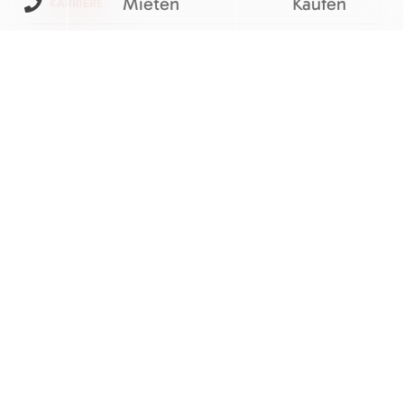
Mieten
Kaufen
KARRIERE
KONTAKT
FOLGEN SIE UNS
BEWERTUNGEN
© M&V Veit Baumaschinen eGbR