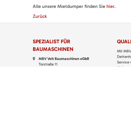
Alle unsere Mietdumper finden Sie
hier
.
Zurück
SPEZIALIST FÜR
QUALI
BAUMASCHINEN
Mit M&V
Dettenha
M&V Veit Baumaschinen eGbR
Service
Torstraße 11
Klein- u
72135 Dettenhausen
richtigen
Telefon:
07157 5299 200
> M&V
Fax: 07157 5299 399
E-Mail:
kontakt@baumaschinen-veit.de
WhatsApp:
0151 61147777