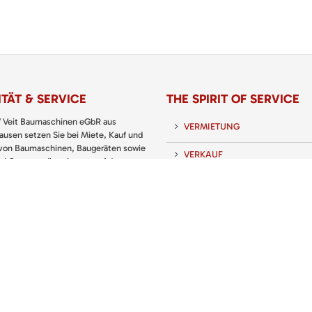
TÄT & SERVICE
THE SPIRIT OF SERVICE
 Veit Baumaschinen eGbR aus
VERMIETUNG
usen setzen Sie bei Miete, Kauf und
 von Baumaschinen, Baugeräten sowie
VERKAUF
nd Gartengeräten immer auf den
 Partner.
SERVICE
 KATALOG: PREISLISTE
UNTERNEHMEN
KARRIERE
KONTAKT