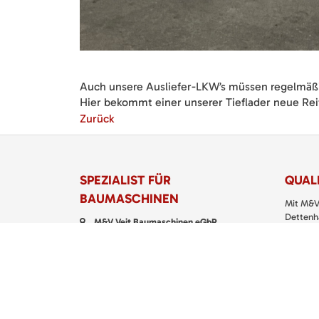
Auch unsere Ausliefer-LKW’s müssen regelmäß
Hier bekommt einer unserer Tieflader neue Rei
Zurück
SPEZIALIST FÜR
QUALI
BAUMASCHINEN
Mit M&V
Dettenha
M&V Veit Baumaschinen eGbR
Service
Torstraße 11
Klein- u
72135 Dettenhausen
richtigen
Telefon:
07157 5299 200
> M&V
Fax: 07157 5299 399
E-Mail:
kontakt@baumaschinen-veit.de