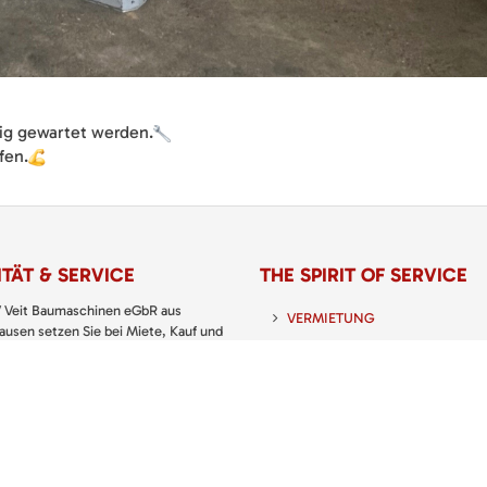
ig gewartet werden.
fen.
TÄT & SERVICE
THE SPIRIT OF SERVICE
 Veit Baumaschinen eGbR aus
VERMIETUNG
usen setzen Sie bei Miete, Kauf und
 von Baumaschinen, Baugeräten sowie
VERKAUF
nd Gartengeräten immer auf den
 Partner.
SERVICE
 KATALOG: PREISLISTE
UNTERNEHMEN