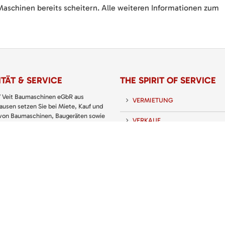
Maschinen bereits scheitern. Alle weiteren Informationen zum
TÄT & SERVICE
THE SPIRIT OF SERVICE
 Veit Baumaschinen eGbR aus
VERMIETUNG
usen setzen Sie bei Miete, Kauf und
 von Baumaschinen, Baugeräten sowie
VERKAUF
nd Gartengeräten immer auf den
 Partner.
SERVICE
 KATALOG: PREISLISTE
UNTERNEHMEN
KARRIERE
KONTAKT