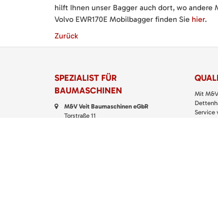
hilft Ihnen unser Bagger auch dort, wo andere 
Volvo EWR170E Mobilbagger finden Sie
hier
.
Zurück
SPEZIALIST FÜR
QUALI
BAUMASCHINEN
Mit M&V
Dettenha
M&V Veit Baumaschinen eGbR
Service
Torstraße 11
Klein- u
72135 Dettenhausen
richtigen
Telefon:
07157 5299 200
> M&V
Fax: 07157 5299 399
E-Mail:
kontakt@baumaschinen-veit.de
WhatsApp:
0151 61147777