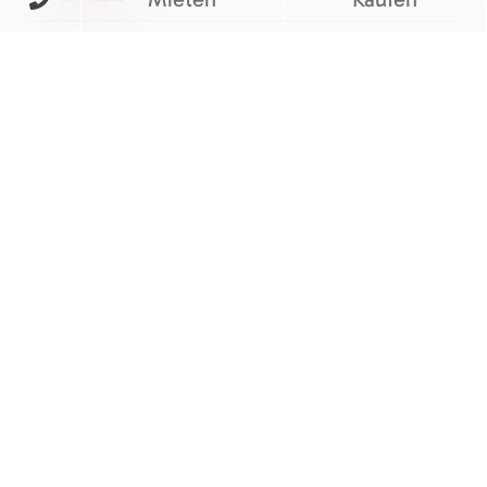
KONTAKT
FOLGEN SIE UNS
BEWERTUNGEN
© M&V Veit Baumaschinen eGbR