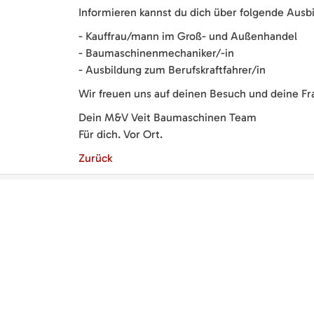
Informieren kannst du dich über folgende Ausb
- Kauffrau/mann im Groß- und Außenhandel
- Baumaschinenmechaniker/-in
- Ausbildung zum Berufskraftfahrer/in
Wir freuen uns auf deinen Besuch und deine Fr
Dein M&V Veit Baumaschinen Team
Für dich. Vor Ort.
Zurück
SPEZIALIST FÜR
QUALI
BAUMASCHINEN
Mit M&V
Dettenha
M&V Veit Baumaschinen eGbR
Service
Torstraße 11
Klein- u
72135 Dettenhausen
richtigen
Telefon:
07157 5299 200