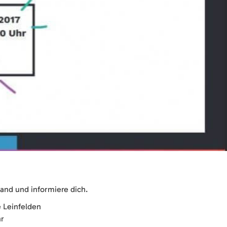
nd und informiere dich.
e Leinfelden
hr