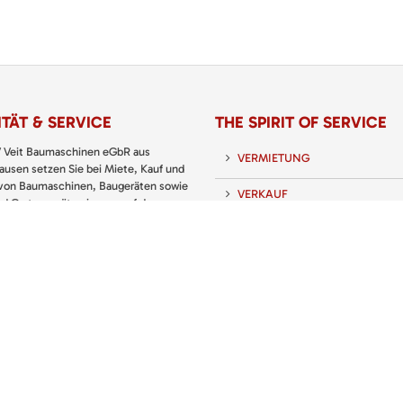
TÄT & SERVICE
THE SPIRIT OF SERVICE
 Veit Baumaschinen eGbR aus
VERMIETUNG
usen setzen Sie bei Miete, Kauf und
 von Baumaschinen, Baugeräten sowie
VERKAUF
nd Gartengeräten immer auf den
 Partner.
SERVICE
 KATALOG: PREISLISTE
UNTERNEHMEN
KARRIERE
KONTAKT