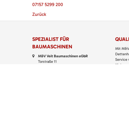
07157 5299 200
Zurück
SPEZIALIST FÜR
QUALI
BAUMASCHINEN
Mit M&V
Dettenha
M&V Veit Baumaschinen eGbR
Service
Torstraße 11
Klein- u
72135 Dettenhausen
richtigen
Telefon:
07157 5299 200
> M&V
Fax: 07157 5299 399
E-Mail:
kontakt@baumaschinen-veit.de
WhatsApp:
0151 61147777