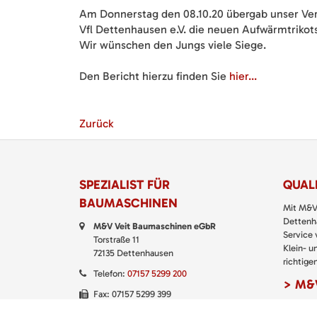
Am Donnerstag den 08.10.20 übergab unser Verk
Vfl Dettenhausen e.V. die neuen Aufwärmtriko
Wir wünschen den Jungs viele Siege.
Den Bericht hierzu finden Sie
hier...
Zurück
SPEZIALIST FÜR
QUALI
BAUMASCHINEN
Mit M&V
Dettenha
M&V Veit Baumaschinen eGbR
Service
Torstraße 11
Klein- u
72135 Dettenhausen
richtigen
Telefon:
07157 5299 200
> M&V
Fax: 07157 5299 399
E-Mail:
kontakt@baumaschinen-veit.de