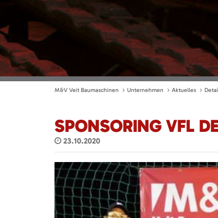
M&V Veit Baumaschinen
Unternehmen
Aktuelles
Detai
SPONSORING VFL D
23.10.2020