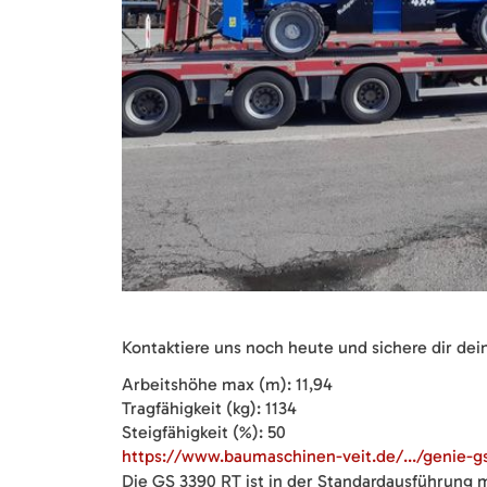
Kontaktiere uns noch heute und sichere dir d
Arbeitshöhe max (m): 11,94
Tragfähigkeit (kg): 1134
Steigfähigkeit (%): 50
https://www.baumaschinen-veit.de/.../genie-gs-
Die GS 3390 RT ist in der Standardausführung 