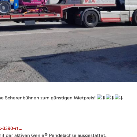
eine Scherenbühnen zum günstigen Mietpreis!
3390-rt...
mit der aktiven Genie® Pendelachse ausgestattet.