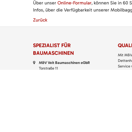
Über unser
Online-Formular
, können Sie in 60
Infos, über die Verfügbarkeit unserer Mobilbagg
Zurück
SPEZIALIST FÜR
QUALI
BAUMASCHINEN
Mit M&V
Dettenha
M&V Veit Baumaschinen eGbR
Service
Torstraße 11
Klein- u
72135 Dettenhausen
richtigen
Telefon:
07157 5299 200
> M&V
Fax: 07157 5299 399
E-Mail:
kontakt@baumaschinen-veit.de
WhatsApp:
0151 61147777