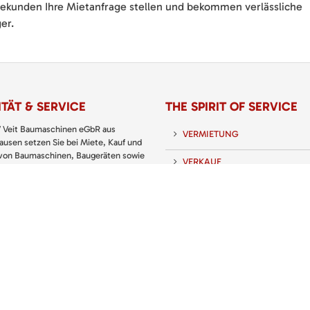
 Sekunden Ihre Mietanfrage stellen und bekommen verlässliche
er.
TÄT & SERVICE
THE SPIRIT OF SERVICE
 Veit Baumaschinen eGbR aus
VERMIETUNG
usen setzen Sie bei Miete, Kauf und
 von Baumaschinen, Baugeräten sowie
VERKAUF
nd Gartengeräten immer auf den
 Partner.
SERVICE
 KATALOG: PREISLISTE
UNTERNEHMEN
KARRIERE
KONTAKT