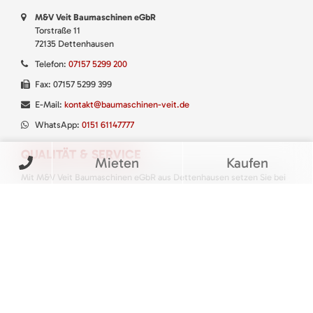
M&V Veit Baumaschinen eGbR
Torstraße 11
72135 Dettenhausen
Telefon:
07157 5299 200
Fax: 07157 5299 399
E-Mail:
kontakt@baumaschinen-veit.de
WhatsApp:
0151 61147777
QUALITÄT & SERVICE
Mieten
Kaufen
Mit M&V Veit Baumaschinen eGbR aus Dettenhausen setzen Sie bei
Miete, Kauf und Service von Baumaschinen, Baugeräten sowie Klein-
und Gartengeräten immer auf den richtigen Partner.
> M&V KATALOG: PREISLISTE
THE SPIRIT OF SERVICE
VERMIETUNG