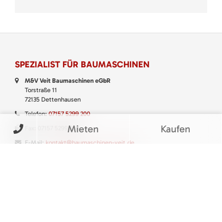
SPEZIALIST FÜR BAUMASCHINEN
M&V Veit Baumaschinen eGbR
Torstraße 11
72135 Dettenhausen
Telefon:
07157 5299 200
Mieten
Kaufen
Fax: 07157 5299 399
E-Mail:
kontakt@baumaschinen-veit.de
WhatsApp:
0151 61147777
QUALITÄT & SERVICE
Mit M&V Veit Baumaschinen eGbR aus Dettenhausen setzen Sie bei
Miete, Kauf und Service von Baumaschinen, Baugeräten sowie Klein-
und Gartengeräten immer auf den richtigen Partner.