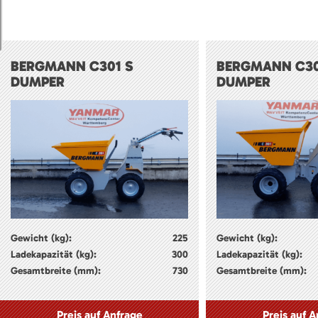
BERGMANN C301 S
BERGMANN C30
DUMPER
DUMPER
Gewicht (kg):
225
Gewicht (kg):
Ladekapazität (kg):
300
Ladekapazität (kg):
Gesamtbreite (mm):
730
Gesamtbreite (mm):
Preis auf Anfrage
Preis auf A