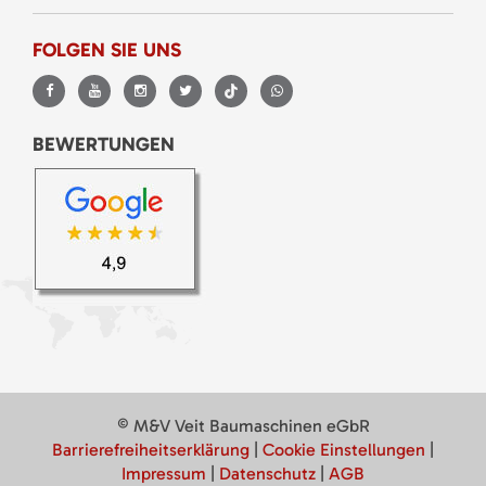
FOLGEN SIE UNS
BEWERTUNGEN
© M&V Veit Baumaschinen eGbR
Barrierefreiheitserklärung
|
Cookie Einstellungen
|
Impressum
|
Datenschutz
|
AGB