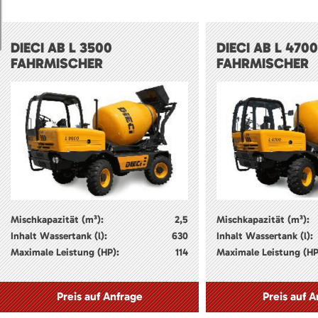
DIECI AB L 3500
DIECI AB L 4700
FAHRMISCHER
FAHRMISCHER
Mischkapazität (m³):
2,5
Mischkapazität (m³):
Inhalt Wassertank (l):
630
Inhalt Wassertank (l):
Maximale Leistung (HP):
114
Maximale Leistung (HP
Preis auf Anfrage
Preis auf A