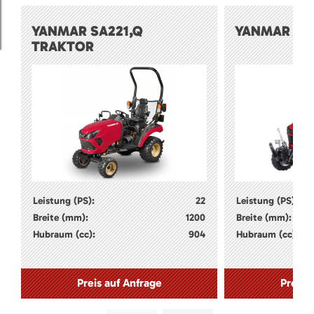
YANMAR SA221,Q
YANMAR SA
TRAKTOR
Leistung (PS):
22
Leistung (PS):
Breite (mm):
1200
Breite (mm):
Hubraum (cc):
904
Hubraum (cc):
Preis auf Anfrage
Preis 