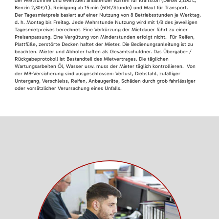
der Mietsumme und eventuell anfallender Kosten für Kraftstoff (Diesel 2,12€/L,
Benzin 2,30€/L), Reinigung ab 15 min (60€/Stunde) und Maut für Transport.
Der Tagesmietpreis basiert auf einer Nutzung von 8 Betriebsstunden je Werktag,
d. h. Montag bis Freitag. Jede Mehrstunde Nutzung wird mit 1/8 des jeweiligen
Tagesmietpreises berechnet. Eine Verkürzung der Mietdauer führt zu einer
Preisanpassung. Eine Vergütung von Minderstunden erfolgt nicht. Für Reifen,
Plattfüße, zerstörte Decken haftet der Mieter. Die Bedienungsanleitung ist zu
beachten. Mieter und Abholer haften als Gesamtschuldner. Das Übergabe- /
Rückgabeprotokoll ist Bestandteil des Mietvertrages. Die täglichen
Wartungsarbeiten Öl, Wasser usw. muss der Mieter täglich kontrollieren. Von
der MB-Versicherung sind ausgeschlossen: Verlust, Diebstahl, zufälliger
Untergang, Verschleiss, Reifen, Anbaugeräte, Schäden durch grob fahrlässiger
oder vorsätzlicher Verursachung eines Unfalls.