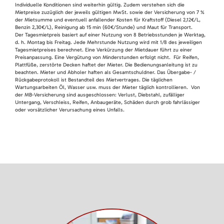
Individuelle Konditionen sind weiterhin gültig. Zudem verstehen sich die
Mietpreise zuzüglich der jeweils gültigen MwSt. sowie der Versicherung von 7 %
der Mietsumme und eventuell anfallender Kosten für Kraftstoff (Diesel 2,12€/L,
Benzin 2,30€/L), Reinigung ab 15 min (60€/Stunde) und Maut für Transport.
Der Tagesmietpreis basiert auf einer Nutzung von 8 Betriebsstunden je Werktag,
d. h. Montag bis Freitag. Jede Mehrstunde Nutzung wird mit 1/8 des jeweiligen
Tagesmietpreises berechnet. Eine Verkürzung der Mietdauer führt zu einer
Preisanpassung. Eine Vergütung von Minderstunden erfolgt nicht. Für Reifen,
Plattfüße, zerstörte Decken haftet der Mieter. Die Bedienungsanleitung ist zu
beachten. Mieter und Abholer haften als Gesamtschuldner. Das Übergabe- /
Rückgabeprotokoll ist Bestandteil des Mietvertrages. Die täglichen
Wartungsarbeiten Öl, Wasser usw. muss der Mieter täglich kontrollieren. Von
der MB-Versicherung sind ausgeschlossen: Verlust, Diebstahl, zufälliger
Untergang, Verschleiss, Reifen, Anbaugeräte, Schäden durch grob fahrlässiger
oder vorsätzlicher Verursachung eines Unfalls.