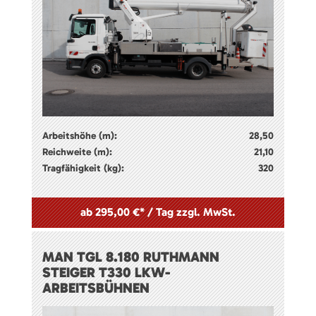
Arbeitshöhe (m):
28,50
Reichweite (m):
21,10
Tragfähigkeit (kg):
320
ab 295,00 €* / Tag zzgl. MwSt.
MAN TGL 8.180 RUTHMANN
STEIGER T330 LKW-
ARBEITSBÜHNEN