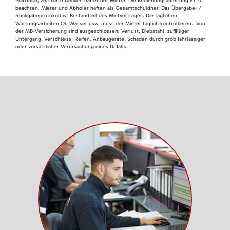
Plattfüße, zerstörte Decken haftet der Mieter. Die Bedienungsanleitung ist zu
beachten. Mieter und Abholer haften als Gesamtschuldner. Das Übergabe- /
Rückgabeprotokoll ist Bestandteil des Mietvertrages. Die täglichen
Wartungsarbeiten Öl, Wasser usw. muss der Mieter täglich kontrollieren. Von
der MB-Versicherung sind ausgeschlossen: Verlust, Diebstahl, zufälliger
Untergang, Verschleiss, Reifen, Anbaugeräte, Schäden durch grob fahrlässiger
oder vorsätzlicher Verursachung eines Unfalls.