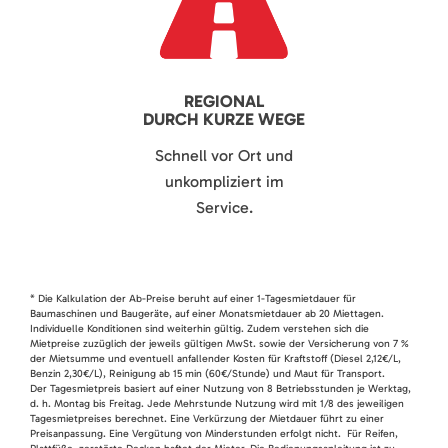
REGIONAL
DURCH KURZE WEGE
Schnell vor Ort und
unkompliziert im
Service.
* Die Kalkulation der Ab-Preise beruht auf einer 1-Tagesmietdauer für
Baumaschinen und Baugeräte, auf einer Monatsmietdauer ab 20 Miettagen.
Individuelle Konditionen sind weiterhin gültig. Zudem verstehen sich die
Mietpreise zuzüglich der jeweils gültigen MwSt. sowie der Versicherung von 7 %
der Mietsumme und eventuell anfallender Kosten für Kraftstoff (Diesel 2,12€/L,
Benzin 2,30€/L), Reinigung ab 15 min (60€/Stunde) und Maut für Transport.
Der Tagesmietpreis basiert auf einer Nutzung von 8 Betriebsstunden je Werktag,
d. h. Montag bis Freitag. Jede Mehrstunde Nutzung wird mit 1/8 des jeweiligen
Tagesmietpreises berechnet. Eine Verkürzung der Mietdauer führt zu einer
Preisanpassung. Eine Vergütung von Minderstunden erfolgt nicht. Für Reifen,