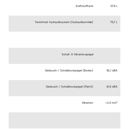
Kraftstofftank
37,9 L
Tankinhalt Hydrauliksystem (Hydraulikantrieb)
75,7 L
Schall- & Vibrationspegel
Geräusch-/ Schalldruckpegel (Boden)
92,1 dBA
Geräusch-/ Schalldruckpegel (Plattf.)
81,5 dBA
2
Vibration
<2,5 m/s