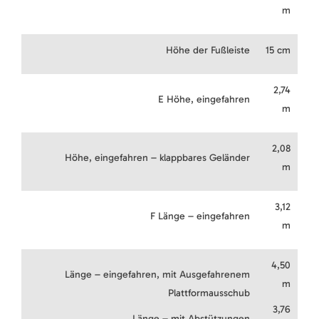
m
Höhe der Fußleiste
15 cm
2,74
E Höhe, eingefahren
m
2,08
Höhe, eingefahren – klappbares Geländer
m
3,12
F Länge – eingefahren
m
4,50
Länge – eingefahren, mit Ausgefahrenem
m
Plattformausschub
3,76
Länge – mit Abstützungen