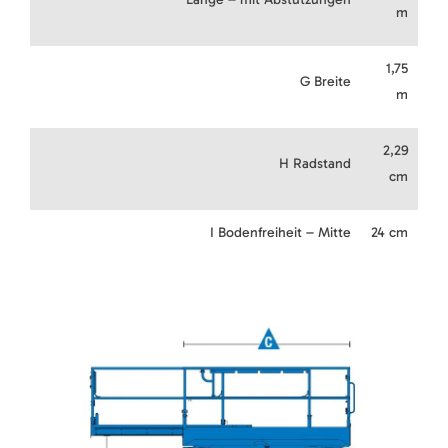
m
1,75
G Breite
m
2,29
H Radstand
cm
I Bodenfreiheit – Mitte
24 cm