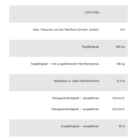
LEISTUNG
Max. Personen auf der Plattform (innen/ außen)
3/2
Tragfähigkeit
363 kg
Tragfähigkeit – mit ausgefahrenem Plattformschub
136 kg
Verfahrbar in voller Plattformhöhe
12,3 m
Fahrgeschwindigkeit – eingefahren
5,6 km/h
Fahrgeschwindigkeit – ausgefahren
0,5 km/h
Steigfähigkeit – eingefahren
35 %