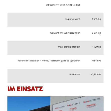
GEWICHTE UND BODENLAST
Eigengewicht
4 714 kg
Gewicht mit Abstützungen
5 074 kg
Max. Reifen-Traglast
1 729 kg
Reifenkontaktdruck – vorne, Plattform ganz ausgefahren
654 kPa
Bodenlast
10,24 kPa
IM EINSATZ