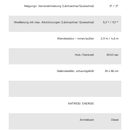
Neigungs- Sensoraktivierung (Lächsachse/Querachse)
3º / 2º
Nivellierung mit max. Abstützungen (Lächsachse/ Querachse)
5,3 º / 11,7 º
Wenderadius – innen/außen
2,11 m / 4,6 m
Hub-/Senkzeit
61/43 sec
Geländereifen, schaumgefüllt
30 x 66 cm
ANTRIEB/ ENERGIE
Antriebsart
Diesel