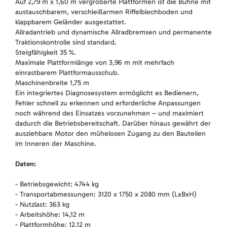
Auf 2,79 m x 1,60 m vergrößerte Plattformen ist die Bühne mit
austauschbarem, verschleißarmen Riffelblechboden und
klappbarem Geländer ausgestattet.
Allradantrieb und dynamische Allradbremsen und permanente
Traktionskontrolle sind standard.
Steigfähigkeit 35 %.
Maximale Plattformlänge von 3,96 m mit mehrfach
einrastbarem Plattformausschub.
Maschinenbreite 1,75 m
Ein integriertes Diagnosesystem ermöglicht es Bedienern,
Fehler schnell zu erkennen und erforderliche Anpassungen
noch während des Einsatzes vorzunehmen – und maximiert
dadurch die Betriebsbereitschaft. Darüber hinaus gewährt der
ausziehbare Motor den mühelosen Zugang zu den Bauteilen
im Inneren der Maschine.
Daten:
- Betriebsgewicht: 4744 kg
- Transportabmessungen: 3120 x 1750 x 2080 mm (LxBxH)
- Nutzlast: 363 kg
- Arbeitshöhe: 14,12 m
- Plattformhöhe: 12,12 m