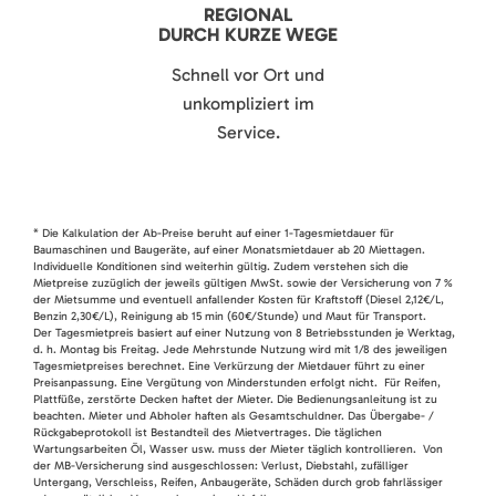
REGIONAL
DURCH KURZE WEGE
Schnell vor Ort und
unkompliziert im
Service.
* Die Kalkulation der Ab-Preise beruht auf einer 1-Tagesmietdauer für
Baumaschinen und Baugeräte, auf einer Monatsmietdauer ab 20 Miettagen.
Individuelle Konditionen sind weiterhin gültig. Zudem verstehen sich die
Mietpreise zuzüglich der jeweils gültigen MwSt. sowie der Versicherung von 7 %
der Mietsumme und eventuell anfallender Kosten für Kraftstoff (Diesel 2,12€/L,
Benzin 2,30€/L), Reinigung ab 15 min (60€/Stunde) und Maut für Transport.
Der Tagesmietpreis basiert auf einer Nutzung von 8 Betriebsstunden je Werktag,
d. h. Montag bis Freitag. Jede Mehrstunde Nutzung wird mit 1/8 des jeweiligen
Tagesmietpreises berechnet. Eine Verkürzung der Mietdauer führt zu einer
Preisanpassung. Eine Vergütung von Minderstunden erfolgt nicht. Für Reifen,
Plattfüße, zerstörte Decken haftet der Mieter. Die Bedienungsanleitung ist zu
beachten. Mieter und Abholer haften als Gesamtschuldner. Das Übergabe- /
Rückgabeprotokoll ist Bestandteil des Mietvertrages. Die täglichen
Wartungsarbeiten Öl, Wasser usw. muss der Mieter täglich kontrollieren. Von
der MB-Versicherung sind ausgeschlossen: Verlust, Diebstahl, zufälliger
Untergang, Verschleiss, Reifen, Anbaugeräte, Schäden durch grob fahrlässiger