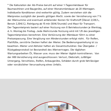
* Die Kalkulation der Ab-Preise beruht auf einer 1-Tagesmietdauer für
Baumaschinen und Baugeräte, auf einer Monatsmietdauer ab 20 Miettagen.
Individuelle Konditionen sind weiterhin gültig. Zudem verstehen sich die
Mietpreise zuzüglich der jeweils gültigen MwSt. sowie der Versicherung von 7 %
der Mietsumme und eventuell anfallender Kosten für Kraftstoff (Diesel 2,12€/L,
Benzin 2,30€/L), Reinigung ab 15 min (60€/Stunde) und Maut für Transport.
Der Tagesmietpreis basiert auf einer Nutzung von 8 Betriebsstunden je Werktag,
d. h. Montag bis Freitag. Jede Mehrstunde Nutzung wird mit 1/8 des jeweiligen
Tagesmietpreises berechnet. Eine Verkürzung der Mietdauer führt zu einer
Preisanpassung. Eine Vergütung von Minderstunden erfolgt nicht. Für Reifen,
Plattfüße, zerstörte Decken haftet der Mieter. Die Bedienungsanleitung ist zu
beachten. Mieter und Abholer haften als Gesamtschuldner. Das Übergabe- /
Rückgabeprotokoll ist Bestandteil des Mietvertrages. Die täglichen
Wartungsarbeiten Öl, Wasser usw. muss der Mieter täglich kontrollieren. Von
der MB-Versicherung sind ausgeschlossen: Verlust, Diebstahl, zufälliger
Untergang, Verschleiss, Reifen, Anbaugeräte, Schäden durch grob fahrlässiger
oder vorsätzlicher Verursachung eines Unfalls.