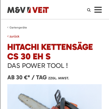
Gartengeräte
zurück
HITACHI KETTENSÄGE
CS 30 EH S
DAS POWER TOOL !
AB 30 €* / TAG
ZZGL. MWST.