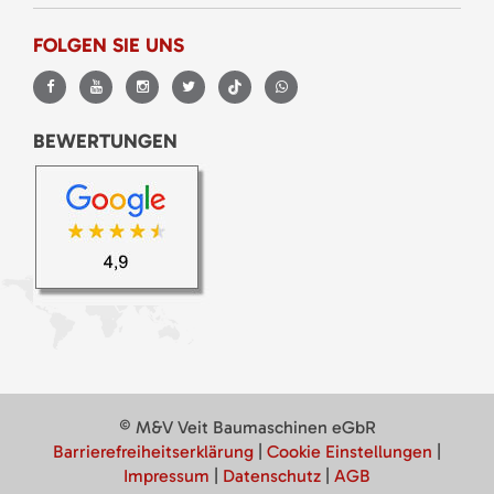
FOLGEN SIE UNS
BEWERTUNGEN
© M&V Veit Baumaschinen eGbR
Barrierefreiheitserklärung
|
Cookie Einstellungen
|
Impressum
|
Datenschutz
|
AGB