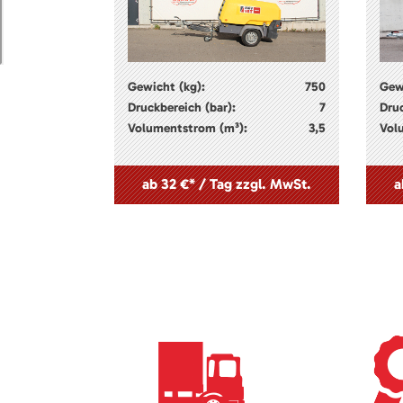
Gewicht (kg):
750
Gew
Druckbereich (bar):
7
Druc
Volumentstrom (m³):
3,5
Vol
ab 32 €* / Tag zzgl. MwSt.
a