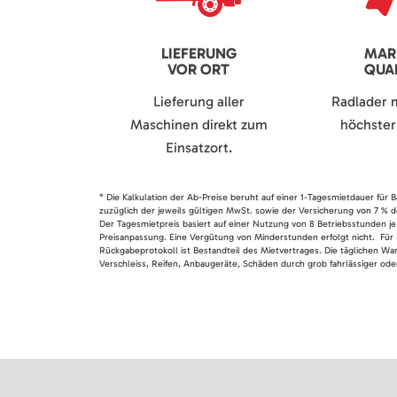
LIEFERUNG
MAR
VOR ORT
QUAL
Lieferung aller
Radlader 
Maschinen direkt zum
höchster 
Einsatzort.
* Die Kalkulation der Ab-Preise beruht auf einer 1-Tagesmietdauer für
zuzüglich der jeweils gültigen MwSt. sowie der Versicherung von 7 % d
Der Tagesmietpreis basiert auf einer Nutzung von 8 Betriebsstunden je
Preisanpassung. Eine Vergütung von Minderstunden erfolgt nicht. Für 
Rückgabeprotokoll ist Bestandteil des Mietvertrages. Die täglichen Wa
Verschleiss, Reifen, Anbaugeräte, Schäden durch grob fahrlässiger oder