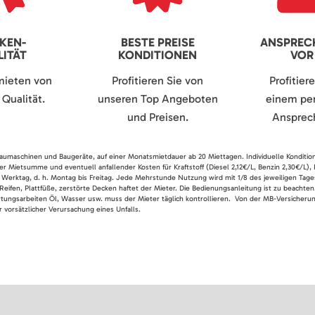
KEN-
BESTE PREISE
ANSPREC
ITÄT
KONDITIONEN
VOR
mieten von
Profitieren Sie von
Profitier
Qualität.
unseren Top Angeboten
einem per
und Preisen.
Ansprech
 Baumaschinen und Baugeräte, auf einer Monatsmietdauer ab 20 Miettagen. Individuelle Konditio
er Mietsumme und eventuell anfallender Kosten für Kraftstoff (Diesel 2,12€/L, Benzin 2,30€/L),
 Werktag, d. h. Montag bis Freitag. Jede Mehrstunde Nutzung wird mit 1/8 des jeweiligen Tage
Reifen, Plattfüße, zerstörte Decken haftet der Mieter. Die Bedienungsanleitung ist zu beacht
rtungsarbeiten Öl, Wasser usw. muss der Mieter täglich kontrollieren. Von der MB-Versicherung
 vorsätzlicher Verursachung eines Unfalls.