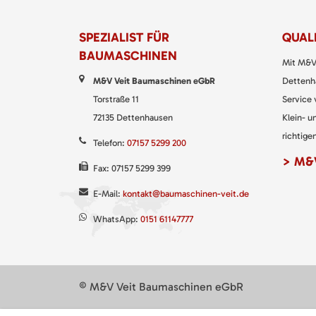
SPEZIALIST FÜR
QUALI
BAUMASCHINEN
Mit M&V
M&V Veit Baumaschinen eGbR
Dettenha
Torstraße 11
Service
72135 Dettenhausen
Klein- u
richtigen
Telefon:
07157 5299 200
> M&V
Fax: 07157 5299 399
E-Mail:
kontakt@baumaschinen-veit.de
WhatsApp:
0151 61147777
© M&V Veit Baumaschinen eGbR