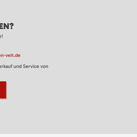
GEN?
r!
n-veit.de
Verkauf und Service von