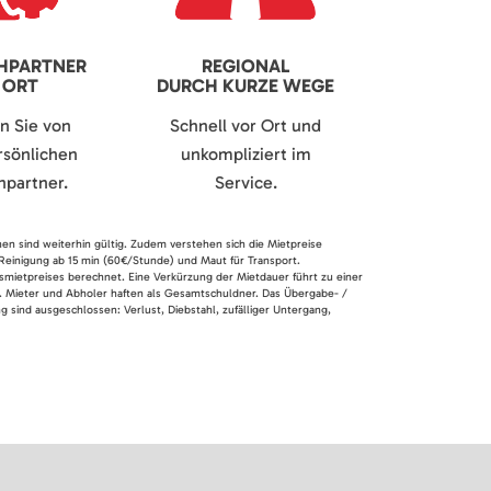
HPARTNER
REGIONAL
 ORT
DURCH KURZE WEGE
en Sie von
Schnell vor Ort und
sönlichen
unkompliziert im
partner.
Service.
nen sind weiterhin gültig. Zudem verstehen sich die Mietpreise
 Reinigung ab 15 min (60€/Stunde) und Maut für Transport.
smietpreises berechnet. Eine Verkürzung der Mietdauer führt zu einer
en. Mieter und Abholer haften als Gesamtschuldner. Das Übergabe- /
 sind ausgeschlossen: Verlust, Diebstahl, zufälliger Untergang,