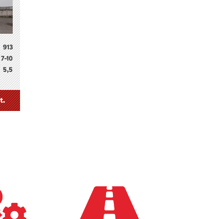
913
7-10
5,5
t.