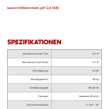
kaeserm59datenblatt.pdf
(2,8 MiB)
SPEZIFIKATIONEN
Volumenstrom bei 7 bar:
5,5 m³
Volumenstrom bei 10 bar:
4,7 m³
Motorleistung:
42 kW
Betriebsgewicht:
913 kg
Schalldruckpegel:
69 dB (A)
Fahrwerk:
Gebremst 80 km/h
Druckluftanschlüsse:
2 x 3/4" , 1x1"