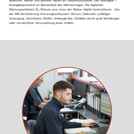
beachten. Mieter und Abholer haften als Gesamtschuldner. Das Übergabe- /
Rückgabeprotokoll ist Bestandteil des Mietvertrages. Die täglichen
Wartungsarbeiten Öl, Wasser usw. muss der Mieter täglich kontrollieren. Von
der MB-Versicherung sind ausgeschlossen: Verlust, Diebstahl, zufälliger
Untergang, Verschleiss, Reifen, Anbaugeräte, Schäden durch grob fahrlässiger
oder vorsätzlicher Verursachung eines Unfalls.