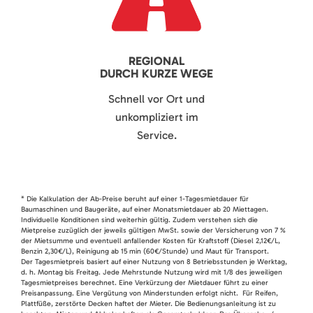
REGIONAL
DURCH KURZE WEGE
Schnell vor Ort und
unkompliziert im
Service.
* Die Kalkulation der Ab-Preise beruht auf einer 1-Tagesmietdauer für
Baumaschinen und Baugeräte, auf einer Monatsmietdauer ab 20 Miettagen.
Individuelle Konditionen sind weiterhin gültig. Zudem verstehen sich die
Mietpreise zuzüglich der jeweils gültigen MwSt. sowie der Versicherung von 7 %
der Mietsumme und eventuell anfallender Kosten für Kraftstoff (Diesel 2,12€/L,
Benzin 2,30€/L), Reinigung ab 15 min (60€/Stunde) und Maut für Transport.
Der Tagesmietpreis basiert auf einer Nutzung von 8 Betriebsstunden je Werktag,
d. h. Montag bis Freitag. Jede Mehrstunde Nutzung wird mit 1/8 des jeweiligen
Tagesmietpreises berechnet. Eine Verkürzung der Mietdauer führt zu einer
Preisanpassung. Eine Vergütung von Minderstunden erfolgt nicht. Für Reifen,
Plattfüße, zerstörte Decken haftet der Mieter. Die Bedienungsanleitung ist zu