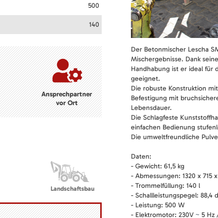
500
140
Der Betonmischer Lescha SM
Mischergebnisse. Dank seine
Handhabung ist er ideal für
geeignet.
Die robuste Konstruktion mit
Ansprechpartner
Befestigung mit bruchsicher
vor Ort
Lebensdauer.
Die Schlagfeste Kunststoffh
einfachen Bedienung stufenlo
Die umweltfreundliche Pulve
Daten:
- Gewicht: 61,5 kg
- Abmessungen: 1320 x 715 
- Trommelfüllung: 140 l
Landschaftsbau
- Schallleistungspegel: 88,4 
- Leistung: 500 W
- Elektromotor: 230V
5 Hz 
~