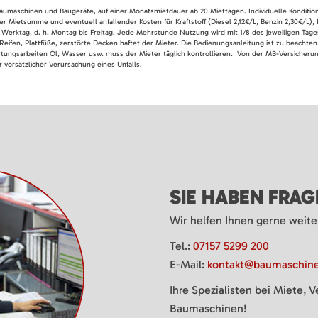
 Baumaschinen und Baugeräte, auf einer Monatsmietdauer ab 20 Miettagen. Individuelle Konditio
er Mietsumme und eventuell anfallender Kosten für Kraftstoff (Diesel 2,12€/L, Benzin 2,30€/L),
 Werktag, d. h. Montag bis Freitag. Jede Mehrstunde Nutzung wird mit 1/8 des jeweiligen Tage
Reifen, Plattfüße, zerstörte Decken haftet der Mieter. Die Bedienungsanleitung ist zu beacht
rtungsarbeiten Öl, Wasser usw. muss der Mieter täglich kontrollieren. Von der MB-Versicherung
 vorsätzlicher Verursachung eines Unfalls.
SIE HABEN FRA
Wir helfen Ihnen gerne weite
Tel.:
07157 5299 200
E-Mail:
kontakt@baumaschine
Ihre Spezialisten bei Miete, 
Baumaschinen!