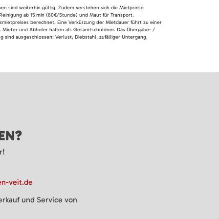
nen sind weiterhin gültig. Zudem verstehen sich die Mietpreise
 Reinigung ab 15 min (60€/Stunde) und Maut für Transport.
smietpreises berechnet. Eine Verkürzung der Mietdauer führt zu einer
en. Mieter und Abholer haften als Gesamtschuldner. Das Übergabe- /
 sind ausgeschlossen: Verlust, Diebstahl, zufälliger Untergang,
GEN?
r!
n-veit.de
Verkauf und Service von