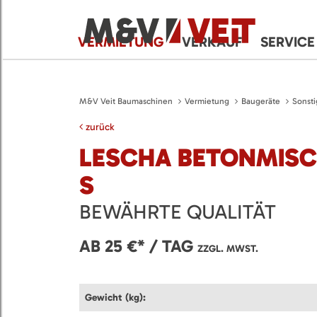
VERMIETUNG
VERKAUF
SERVICE
M&V Veit Baumaschinen
Vermietung
Baugeräte
Sonsti
zurück
LESCHA BETONMISC
S
BEWÄHRTE QUALITÄT
AB 25 €* / TAG
ZZGL. MWST.
Gewicht (kg):