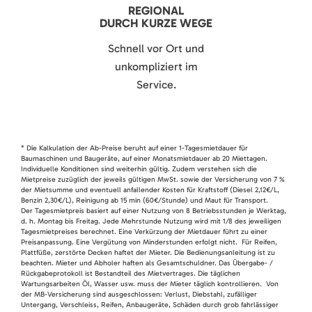
REGIONAL
DURCH KURZE WEGE
Schnell vor Ort und
unkompliziert im
Service.
* Die Kalkulation der Ab-Preise beruht auf einer 1-Tagesmietdauer für
Baumaschinen und Baugeräte, auf einer Monatsmietdauer ab 20 Miettagen.
Individuelle Konditionen sind weiterhin gültig. Zudem verstehen sich die
Mietpreise zuzüglich der jeweils gültigen MwSt. sowie der Versicherung von 7 %
der Mietsumme und eventuell anfallender Kosten für Kraftstoff (Diesel 2,12€/L,
Benzin 2,30€/L), Reinigung ab 15 min (60€/Stunde) und Maut für Transport.
Der Tagesmietpreis basiert auf einer Nutzung von 8 Betriebsstunden je Werktag,
d. h. Montag bis Freitag. Jede Mehrstunde Nutzung wird mit 1/8 des jeweiligen
Tagesmietpreises berechnet. Eine Verkürzung der Mietdauer führt zu einer
Preisanpassung. Eine Vergütung von Minderstunden erfolgt nicht. Für Reifen,
Plattfüße, zerstörte Decken haftet der Mieter. Die Bedienungsanleitung ist zu
beachten. Mieter und Abholer haften als Gesamtschuldner. Das Übergabe- /
Rückgabeprotokoll ist Bestandteil des Mietvertrages. Die täglichen
Wartungsarbeiten Öl, Wasser usw. muss der Mieter täglich kontrollieren. Von
der MB-Versicherung sind ausgeschlossen: Verlust, Diebstahl, zufälliger
Untergang, Verschleiss, Reifen, Anbaugeräte, Schäden durch grob fahrlässiger