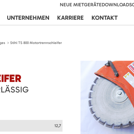
NEUE MIETGERÄTE
DOWNLOADS
UNTERNEHMEN
KARRIERE
KONTAKT
ges
Stihl TS 800 Motortrennschleifer
IFER
LÄSSIG
12,7