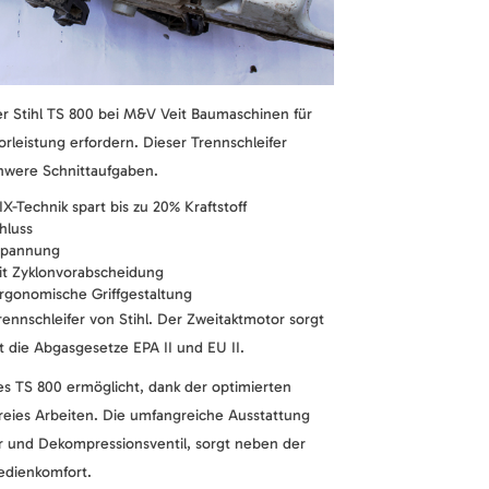
er Stihl TS 800 bei M&V Veit Baumaschinen für
rleistung erfordern. Dieser Trennschleifer
chwere Schnittaufgaben.
X-Technik spart bis zu 20% Kraftstoff
hluss
spannung
mit Zyklonvorabscheidung
ergonomische Griffgestaltung
Trennschleifer von Stihl. Der Zweitaktmotor sorgt
lt die Abgasgesetze EPA II und EU II.
s TS 800 ermöglicht, dank der optimierten
freies Arbeiten. Die umfangreiche Ausstattung
r und Dekompressionsventil, sorgt neben der
edienkomfort.