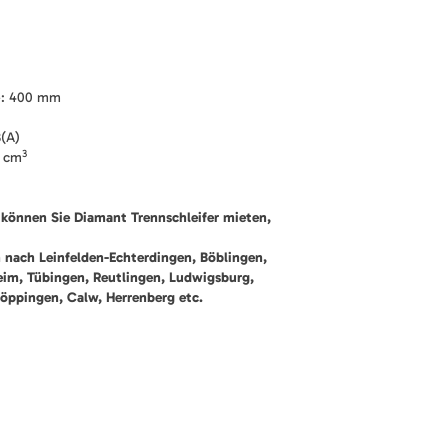
e: 400 mm
B(A)
3
5 cm
können Sie Diamant Trennschleifer mieten,
n nach Leinfelden-Echterdingen, Böblingen,
heim, Tübingen, Reutlingen, Ludwigsburg,
öppingen, Calw, Herrenberg etc.