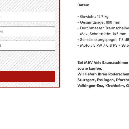
Daten:
- Gewicht: 12,7 kg
- Gesamtlänge: 890 mm
- Durchmesser Trennscheib
- Max. Schnitttiefe: 145 mm
- Schallleistungspegel: 113 d
- Motor: 5 kW / 6,8 PS / 98,
Bei M&V Veit Baumaschinen 
sowie kaufen.
Wir liefern Ihren Rodereche
Stuttgart, Esslingen, Pforz
Vaihingen-Enz, Kirchheim, G