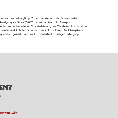
nen sind weiterhin gültig. Zudem verstehen sich die Mietpreise
 Reinigung ab 15 min (60€/Stunde) und Maut für Transport.
smietpreises berechnet. Eine Verkürzung der Mietdauer führt zu einer
en. Mieter und Abholer haften als Gesamtschuldner. Das Übergabe- /
 sind ausgeschlossen: Verlust, Diebstahl, zufälliger Untergang,
GEN?
r!
n-veit.de