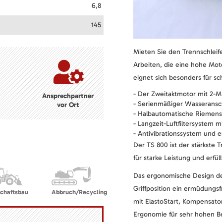
6,8
145
Mieten Sie den Trennschleif
Arbeiten, die eine hohe Moto
eignet sich besonders für s
- Der Zweitaktmotor mit 2-MI
Ansprechpartner
- Serienmäßiger Wasseransc
vor Ort
- Halbautomatische Riemen
- Langzeit-Luftfiltersystem 
- Antivibrationssystem und 
Der TS 800 ist der stärkste 
für starke Leistung und erfül
Das ergonomische Design de
Griffposition ein ermüdungs
chaftsbau
Abbruch/Recycling
mit ElastoStart, Kompensato
Ergonomie für sehr hohen B