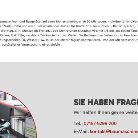
 Baumaschinen und Baugeräte, auf einer Monatsmietdauer ab 20 Miettagen. Individuelle Konditio
er Mietsumme und eventuell anfallender Kosten für Kraftstoff (Diesel 2,12€/L, Benzin 2,30€/L),
 Werktag, d. h. Montag bis Freitag. Jede Mehrstunde Nutzung wird mit 1/8 des jeweiligen Tage
Reifen, Plattfüße, zerstörte Decken haftet der Mieter. Die Bedienungsanleitung ist zu beacht
rtungsarbeiten Öl, Wasser usw. muss der Mieter täglich kontrollieren. Von der MB-Versicherung
 vorsätzlicher Verursachung eines Unfalls.
SIE HABEN FRA
Wir helfen Ihnen gerne weite
Tel.:
07157 5299 200
E-Mail:
kontakt@baumaschine