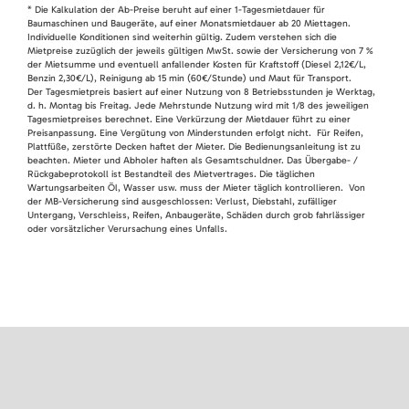
* Die Kalkulation der Ab-Preise beruht auf einer 1-Tagesmietdauer für
Baumaschinen und Baugeräte, auf einer Monatsmietdauer ab 20 Miettagen.
Individuelle Konditionen sind weiterhin gültig. Zudem verstehen sich die
Mietpreise zuzüglich der jeweils gültigen MwSt. sowie der Versicherung von 7 %
der Mietsumme und eventuell anfallender Kosten für Kraftstoff (Diesel 2,12€/L,
Benzin 2,30€/L), Reinigung ab 15 min (60€/Stunde) und Maut für Transport.
Der Tagesmietpreis basiert auf einer Nutzung von 8 Betriebsstunden je Werktag,
d. h. Montag bis Freitag. Jede Mehrstunde Nutzung wird mit 1/8 des jeweiligen
Tagesmietpreises berechnet. Eine Verkürzung der Mietdauer führt zu einer
Preisanpassung. Eine Vergütung von Minderstunden erfolgt nicht. Für Reifen,
Plattfüße, zerstörte Decken haftet der Mieter. Die Bedienungsanleitung ist zu
beachten. Mieter und Abholer haften als Gesamtschuldner. Das Übergabe- /
Rückgabeprotokoll ist Bestandteil des Mietvertrages. Die täglichen
Wartungsarbeiten Öl, Wasser usw. muss der Mieter täglich kontrollieren. Von
der MB-Versicherung sind ausgeschlossen: Verlust, Diebstahl, zufälliger
Untergang, Verschleiss, Reifen, Anbaugeräte, Schäden durch grob fahrlässiger
oder vorsätzlicher Verursachung eines Unfalls.