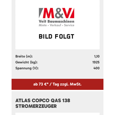
Breite (m):
1,10
Gewicht (kg):
1925
Spannung (V):
400
ab 73 €* / Tag zzgl. MwSt.
ATLAS COPCO QAS 138
STROMERZEUGER