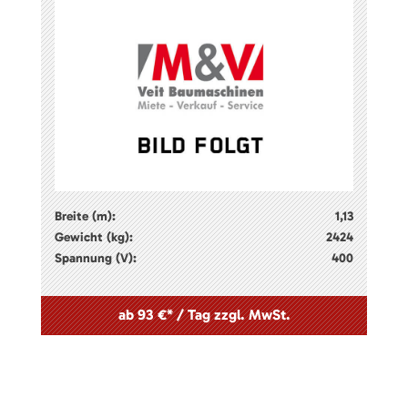
Breite (m):
1,13
Gewicht (kg):
2424
Spannung (V):
400
ab 93 €* / Tag zzgl. MwSt.