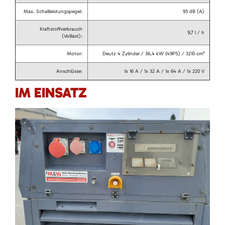
Max. Schallleistungspegel:
93 dB (A)
Kraftstoffverbrauch
9,7 l / h
(Volllast):
Motor:
Deutz 4 Zylinder / 36,4 kW (49PS) / 3210 cm³
Anschlüsse:
1x 16 A / 1x 32 A / 1x 64 A / 1x 220 V
IM EINSATZ