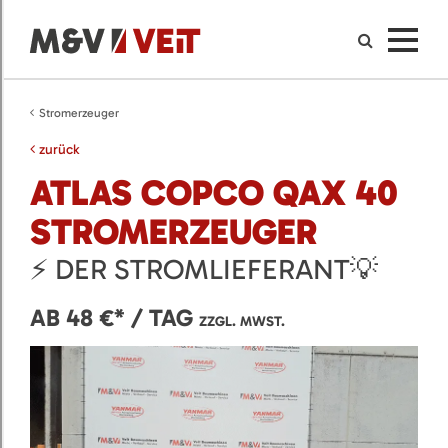
Stromerzeuger
zurück
ATLAS COPCO QAX 40
STROMERZEUGER
⚡ DER STROMLIEFERANT💡
AB 48 €* / TAG
ZZGL. MWST.