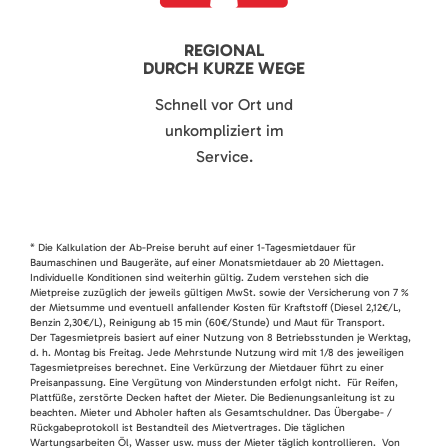
REGIONAL
DURCH KURZE WEGE
Schnell vor Ort und
unkompliziert im
Service.
* Die Kalkulation der Ab-Preise beruht auf einer 1-Tagesmietdauer für
Baumaschinen und Baugeräte, auf einer Monatsmietdauer ab 20 Miettagen.
Individuelle Konditionen sind weiterhin gültig. Zudem verstehen sich die
Mietpreise zuzüglich der jeweils gültigen MwSt. sowie der Versicherung von 7 %
der Mietsumme und eventuell anfallender Kosten für Kraftstoff (Diesel 2,12€/L,
Benzin 2,30€/L), Reinigung ab 15 min (60€/Stunde) und Maut für Transport.
Der Tagesmietpreis basiert auf einer Nutzung von 8 Betriebsstunden je Werktag,
d. h. Montag bis Freitag. Jede Mehrstunde Nutzung wird mit 1/8 des jeweiligen
Tagesmietpreises berechnet. Eine Verkürzung der Mietdauer führt zu einer
Preisanpassung. Eine Vergütung von Minderstunden erfolgt nicht. Für Reifen,
Plattfüße, zerstörte Decken haftet der Mieter. Die Bedienungsanleitung ist zu
beachten. Mieter und Abholer haften als Gesamtschuldner. Das Übergabe- /
Rückgabeprotokoll ist Bestandteil des Mietvertrages. Die täglichen
Wartungsarbeiten Öl, Wasser usw. muss der Mieter täglich kontrollieren. Von