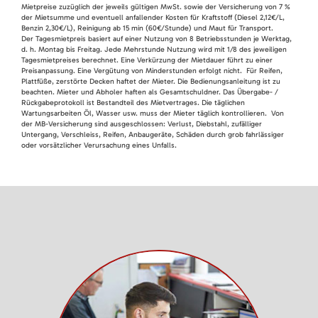
Mietpreise zuzüglich der jeweils gültigen MwSt. sowie der Versicherung von 7 %
der Mietsumme und eventuell anfallender Kosten für Kraftstoff (Diesel 2,12€/L,
Benzin 2,30€/L), Reinigung ab 15 min (60€/Stunde) und Maut für Transport.
Der Tagesmietpreis basiert auf einer Nutzung von 8 Betriebsstunden je Werktag,
d. h. Montag bis Freitag. Jede Mehrstunde Nutzung wird mit 1/8 des jeweiligen
Tagesmietpreises berechnet. Eine Verkürzung der Mietdauer führt zu einer
Preisanpassung. Eine Vergütung von Minderstunden erfolgt nicht. Für Reifen,
Plattfüße, zerstörte Decken haftet der Mieter. Die Bedienungsanleitung ist zu
beachten. Mieter und Abholer haften als Gesamtschuldner. Das Übergabe- /
Rückgabeprotokoll ist Bestandteil des Mietvertrages. Die täglichen
Wartungsarbeiten Öl, Wasser usw. muss der Mieter täglich kontrollieren. Von
der MB-Versicherung sind ausgeschlossen: Verlust, Diebstahl, zufälliger
Untergang, Verschleiss, Reifen, Anbaugeräte, Schäden durch grob fahrlässiger
oder vorsätzlicher Verursachung eines Unfalls.