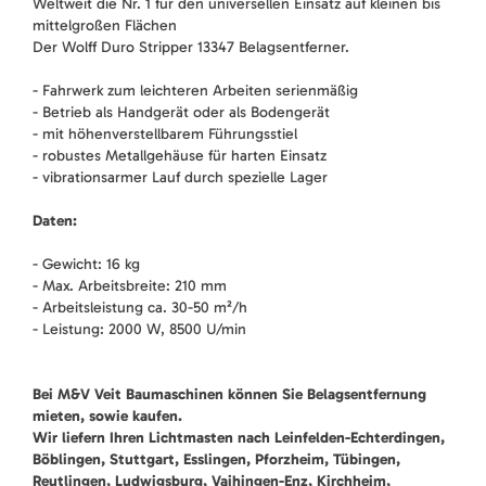
Weltweit die Nr. 1 für den universellen Einsatz auf kleinen bis
mittelgroßen Flächen
Der Wolff Duro Stripper 13347 Belagsentferner.
- Fahrwerk zum leichteren Arbeiten serienmäßig
- Betrieb als Handgerät oder als Bodengerät
- mit höhenverstellbarem Führungsstiel
- robustes Metallgehäuse für harten Einsatz
- vibrationsarmer Lauf durch spezielle Lager
Daten:
- Gewicht: 16 kg
- Max. Arbeitsbreite: 210 mm
- Arbeitsleistung ca. 30-50 m²/h
- Leistung: 2000 W, 8500 U/min
Bei M&V Veit Baumaschinen können Sie Belagsentfernung
mieten, sowie kaufen.
Wir liefern Ihren Lichtmasten nach Leinfelden-Echterdingen,
Böblingen, Stuttgart, Esslingen, Pforzheim, Tübingen,
Reutlingen, Ludwigsburg, Vaihingen-Enz, Kirchheim,