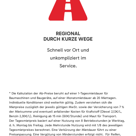
REGIONAL
DURCH KURZE WEGE
Schnell vor Ort und
unkompliziert im
Service.
* Die Kalkulation der Ab-Preise beruht auf einer 1-Tagesmietdauer für
Baumaschinen und Baugeräte, auf einer Monatsmietdauer ab 20 Miettagen.
Individuelle Konditionen sind weiterhin gültig. Zudem verstehen sich die
Mietpreise zuzüglich der jeweils gültigen MwSt. sowie der Versicherung von 7 %
der Mietsumme und eventuell anfallender Kosten für Kraftstoff (Diesel 2,12€/L,
Benzin 2,30€/L), Reinigung ab 15 min (60€/Stunde) und Maut für Transport.
Der Tagesmietpreis basiert auf einer Nutzung von 8 Betriebsstunden je Werktag,
d. h. Montag bis Freitag. Jede Mehrstunde Nutzung wird mit 1/8 des jeweiligen
Tagesmietpreises berechnet. Eine Verkürzung der Mietdauer führt zu einer
Preisanpassung. Eine Vergütung von Minderstunden erfolgt nicht. Für Reifen,