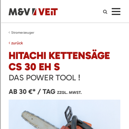
Stromerzeuger
zurück
HITACHI KETTENSÄGE
CS 30 EH S
DAS POWER TOOL !
AB 30 €* / TAG
ZZGL. MWST.