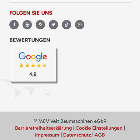
FOLGEN SIE UNS
BEWERTUNGEN
© M&V Veit Baumaschinen eGbR
Barrierefreiheitserklärung
|
Cookie Einstellungen
|
Impressum
|
Datenschutz
|
AGB