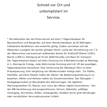
Schnell vor Ort und
unkompliziert im
Service.
* Die Kalkulation der Ab-Preise beruht auf einer 1-Tagesmietdauer für
Baumaschinen und Baugeräte, auf einer Monatsmietdauer ab 20 Miettagen.
Individuelle Konditionen sind weiterhin gültig. Zudem verstehen sich die
Mietpreise zuzüglich der jeweils gültigen MwSt. sowie der Versicherung von 7 %
der Mietsumme und eventuell anfallender Kosten für Kraftstoff (Diesel 2,12€/L,
Benzin 2,30€/L), Reinigung ab 15 min (60€/Stunde) und Maut für Transport.
Der Tagesmietpreis basiert auf einer Nutzung von 8 Betriebsstunden je Werktag,
d. h. Montag bis Freitag. Jede Mehrstunde Nutzung wird mit 1/8 des jeweiligen
Tagesmietpreises berechnet. Eine Verkürzung der Mietdauer führt zu einer
Preisanpassung. Eine Vergütung von Minderstunden erfolgt nicht. Für Reifen,
Plattfüße, zerstörte Decken haftet der Mieter. Die Bedienungsanleitung ist zu
beachten. Mieter und Abholer haften als Gesamtschuldner. Das Übergabe- /
Rückgabeprotokoll ist Bestandteil des Mietvertrages. Die täglichen
Wartungsarbeiten Öl, Wasser usw. muss der Mieter täglich kontrollieren. Von
der MB-Versicherung sind ausgeschlossen: Verlust, Diebstahl, zufälliger
Untergang, Verschleiss, Reifen, Anbaugeräte, Schäden durch grob fahrlässiger
oder vorsätzlicher Verursachung eines Unfalls.