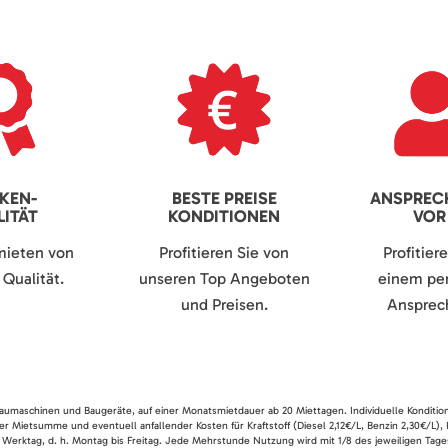
KEN-
BESTE PREISE
ANSPREC
ITÄT
KONDITIONEN
VOR
mieten von
Profitieren Sie von
Profitier
Qualität.
unseren Top Angeboten
einem per
und Preisen.
Ansprech
 Baumaschinen und Baugeräte, auf einer Monatsmietdauer ab 20 Miettagen. Individuelle Konditio
er Mietsumme und eventuell anfallender Kosten für Kraftstoff (Diesel 2,12€/L, Benzin 2,30€/L),
 Werktag, d. h. Montag bis Freitag. Jede Mehrstunde Nutzung wird mit 1/8 des jeweiligen Tage