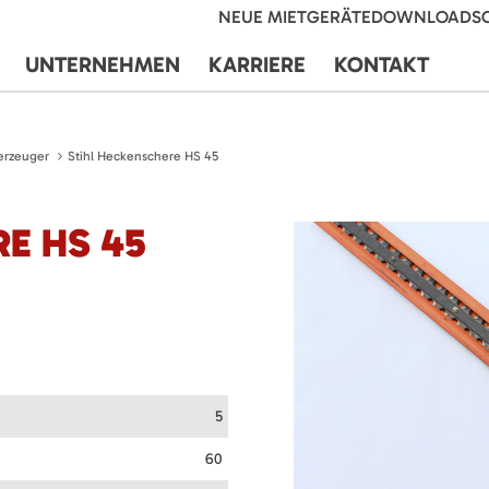
NEUE MIETGERÄTE
DOWNLOADS
UNTERNEHMEN
KARRIERE
KONTAKT
erzeuger
Stihl Heckenschere HS 45
E HS 45
5
60