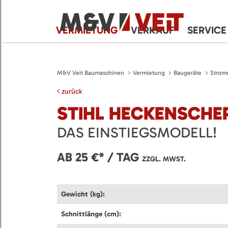
VERMIETUNG
VERKAUF
SERVICE
M&V Veit Baumaschinen
Vermietung
Baugeräte
Strom
zurück
STIHL HECKENSCHER
DAS EINSTIEGSMODELL!
AB 25 €* / TAG
ZZGL. MWST.
Gewicht (kg):
Schnittlänge (cm):