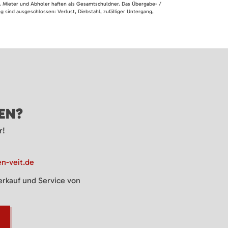
en. Mieter und Abholer haften als Gesamtschuldner. Das Übergabe- /
 sind ausgeschlossen: Verlust, Diebstahl, zufälliger Untergang,
GEN?
r!
n-veit.de
Verkauf und Service von