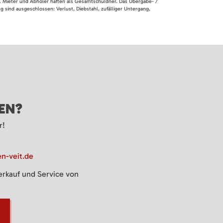
en. Mieter und Abholer haften als Gesamtschuldner. Das Übergabe- /
 sind ausgeschlossen: Verlust, Diebstahl, zufälliger Untergang,
GEN?
r!
n-veit.de
Verkauf und Service von