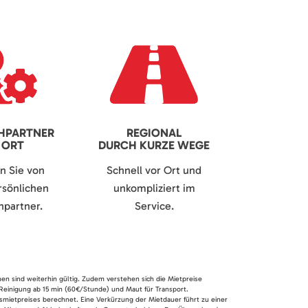
HPARTNER
REGIONAL
 ORT
DURCH KURZE WEGE
en Sie von
Schnell vor Ort und
sönlichen
unkompliziert im
partner.
Service.
nen sind weiterhin gültig. Zudem verstehen sich die Mietpreise
 Reinigung ab 15 min (60€/Stunde) und Maut für Transport.
smietpreises berechnet. Eine Verkürzung der Mietdauer führt zu einer