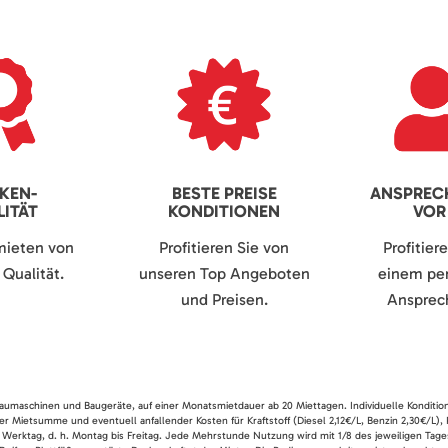
KEN-
BESTE PREISE
ANSPREC
ITÄT
KONDITIONEN
VOR
mieten von
Profitieren Sie von
Profitier
Qualität.
unseren Top Angeboten
einem per
und Preisen.
Ansprech
 Baumaschinen und Baugeräte, auf einer Monatsmietdauer ab 20 Miettagen. Individuelle Konditio
er Mietsumme und eventuell anfallender Kosten für Kraftstoff (Diesel 2,12€/L, Benzin 2,30€/L),
 Werktag, d. h. Montag bis Freitag. Jede Mehrstunde Nutzung wird mit 1/8 des jeweiligen Tage