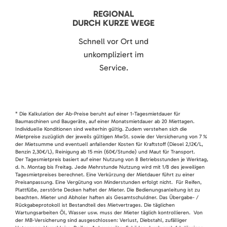
REGIONAL
DURCH KURZE WEGE
Schnell vor Ort und
unkompliziert im
Service.
* Die Kalkulation der Ab-Preise beruht auf einer 1-Tagesmietdauer für
Baumaschinen und Baugeräte, auf einer Monatsmietdauer ab 20 Miettagen.
Individuelle Konditionen sind weiterhin gültig. Zudem verstehen sich die
Mietpreise zuzüglich der jeweils gültigen MwSt. sowie der Versicherung von 7 %
der Mietsumme und eventuell anfallender Kosten für Kraftstoff (Diesel 2,12€/L,
Benzin 2,30€/L), Reinigung ab 15 min (60€/Stunde) und Maut für Transport.
Der Tagesmietpreis basiert auf einer Nutzung von 8 Betriebsstunden je Werktag,
d. h. Montag bis Freitag. Jede Mehrstunde Nutzung wird mit 1/8 des jeweiligen
Tagesmietpreises berechnet. Eine Verkürzung der Mietdauer führt zu einer
Preisanpassung. Eine Vergütung von Minderstunden erfolgt nicht. Für Reifen,
Plattfüße, zerstörte Decken haftet der Mieter. Die Bedienungsanleitung ist zu
beachten. Mieter und Abholer haften als Gesamtschuldner. Das Übergabe- /
Rückgabeprotokoll ist Bestandteil des Mietvertrages. Die täglichen
Wartungsarbeiten Öl, Wasser usw. muss der Mieter täglich kontrollieren. Von
der MB-Versicherung sind ausgeschlossen: Verlust, Diebstahl, zufälliger