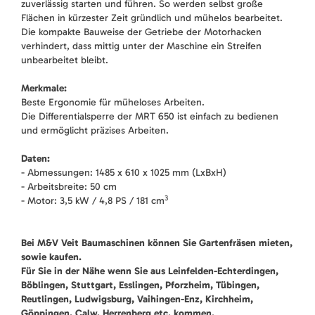
zuverlässig starten und führen. So werden selbst große
Flächen in kürzester Zeit gründlich und mühelos bearbeitet.
Die kompakte Bauweise der Getriebe der Motorhacken
verhindert, dass mittig unter der Maschine ein Streifen
unbearbeitet bleibt.
Merkmale:
Beste Ergonomie für müheloses Arbeiten.
Die Differentialsperre der MRT 650 ist einfach zu bedienen
und ermöglicht präzises Arbeiten.
Daten:
- Abmessungen: 1485 x 610 x 1025 mm (LxBxH)
- Arbeitsbreite: 50 cm
3
- Motor: 3,5 kW / 4,8 PS / 181 cm
Bei M&V Veit Baumaschinen können Sie Gartenfräsen mieten,
sowie kaufen.
Für Sie in der Nähe wenn Sie aus Leinfelden-Echterdingen,
Böblingen, Stuttgart, Esslingen, Pforzheim, Tübingen,
Reutlingen, Ludwigsburg, Vaihingen-Enz, Kirchheim,
Göppingen, Calw, Herrenberg etc. kommen.