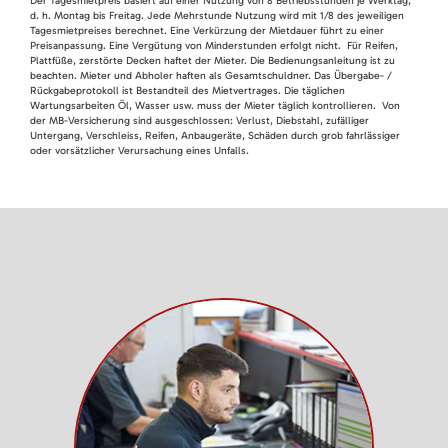
Der Tagesmietpreis basiert auf einer Nutzung von 8 Betriebsstunden je Werktag,
d. h. Montag bis Freitag. Jede Mehrstunde Nutzung wird mit 1/8 des jeweiligen
Tagesmietpreises berechnet. Eine Verkürzung der Mietdauer führt zu einer
Preisanpassung. Eine Vergütung von Minderstunden erfolgt nicht. Für Reifen,
Plattfüße, zerstörte Decken haftet der Mieter. Die Bedienungsanleitung ist zu
beachten. Mieter und Abholer haften als Gesamtschuldner. Das Übergabe- /
Rückgabeprotokoll ist Bestandteil des Mietvertrages. Die täglichen
Wartungsarbeiten Öl, Wasser usw. muss der Mieter täglich kontrollieren. Von
der MB-Versicherung sind ausgeschlossen: Verlust, Diebstahl, zufälliger
Untergang, Verschleiss, Reifen, Anbaugeräte, Schäden durch grob fahrlässiger
oder vorsätzlicher Verursachung eines Unfalls.