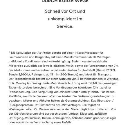
DURCH KURZE WEGE
Schnell vor Ort und
unkompliziert im
Service.
* Die Kalkulation der Ab-Preise beruht auf einer 1-Tagesmietdauer für
Baumaschinen und Baugeräte, auf einer Monatsmietdauer ab 20 Miettagen.
Individuelle Konditionen sind weiterhin gültig. Zudem verstehen sich die
Mietpreise zuzüglich der jeweils gültigen MwSt. sowie der Versicherung von 7 %
der Mietsumme und eventuell anfallender Kosten für Kraftstoff (Diesel 2,12€/L,
Benzin 2,30€/L), Reinigung ab 15 min (60€/Stunde) und Maut für Transport.
Der Tagesmietpreis basiert auf einer Nutzung von 8 Betriebsstunden je Werktag,
d. h. Montag bis Freitag. Jede Mehrstunde Nutzung wird mit 1/8 des jeweiligen
Tagesmietpreises berechnet. Eine Verkürzung der Mietdauer führt zu einer
Preisanpassung. Eine Vergütung von Minderstunden erfolgt nicht. Für Reifen,
Plattfüße, zerstörte Decken haftet der Mieter. Die Bedienungsanleitung ist zu
beachten. Mieter und Abholer haften als Gesamtschuldner. Das Übergabe- /
Rückgabeprotokoll ist Bestandteil des Mietvertrages. Die täglichen
Wartungsarbeiten Öl, Wasser usw. muss der Mieter täglich kontrollieren. Von
der MB-Versicherung sind ausgeschlossen: Verlust, Diebstahl, zufälliger
Untergang, Verschleiss, Reifen, Anbaugeräte, Schäden durch grob fahrlässiger
oder vorsätzlicher Verursachung eines Unfalls.