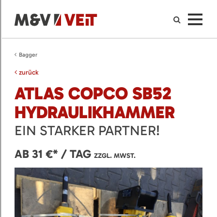
Bagger
zurück
ATLAS COPCO SB52
HYDRAULIKHAMMER
EIN STARKER PARTNER!
AB 31 €* / TAG
ZZGL. MWST.