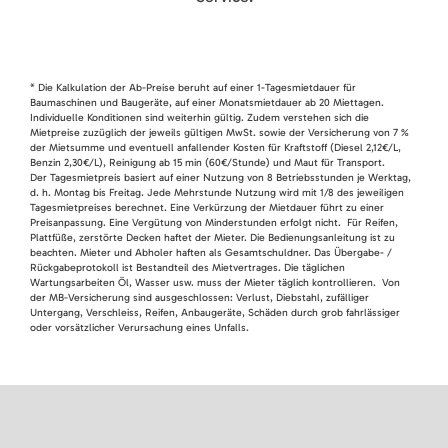
* Die Kalkulation der Ab-Preise beruht auf einer 1-Tagesmietdauer für
Baumaschinen und Baugeräte, auf einer Monatsmietdauer ab 20 Miettagen.
Individuelle Konditionen sind weiterhin gültig. Zudem verstehen sich die
Mietpreise zuzüglich der jeweils gültigen MwSt. sowie der Versicherung von 7 %
der Mietsumme und eventuell anfallender Kosten für Kraftstoff (Diesel 2,12€/L,
Benzin 2,30€/L), Reinigung ab 15 min (60€/Stunde) und Maut für Transport.
Der Tagesmietpreis basiert auf einer Nutzung von 8 Betriebsstunden je Werktag,
d. h. Montag bis Freitag. Jede Mehrstunde Nutzung wird mit 1/8 des jeweiligen
Tagesmietpreises berechnet. Eine Verkürzung der Mietdauer führt zu einer
Preisanpassung. Eine Vergütung von Minderstunden erfolgt nicht. Für Reifen,
Plattfüße, zerstörte Decken haftet der Mieter. Die Bedienungsanleitung ist zu
beachten. Mieter und Abholer haften als Gesamtschuldner. Das Übergabe- /
Rückgabeprotokoll ist Bestandteil des Mietvertrages. Die täglichen
Wartungsarbeiten Öl, Wasser usw. muss der Mieter täglich kontrollieren. Von
der MB-Versicherung sind ausgeschlossen: Verlust, Diebstahl, zufälliger
Untergang, Verschleiss, Reifen, Anbaugeräte, Schäden durch grob fahrlässiger
oder vorsätzlicher Verursachung eines Unfalls.