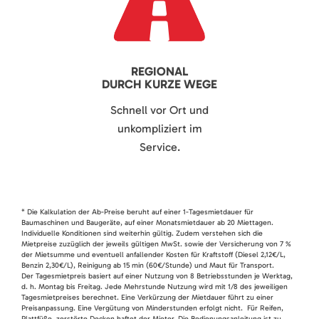
REGIONAL
DURCH KURZE WEGE
Schnell vor Ort und
unkompliziert im
Service.
* Die Kalkulation der Ab-Preise beruht auf einer 1-Tagesmietdauer für
Baumaschinen und Baugeräte, auf einer Monatsmietdauer ab 20 Miettagen.
Individuelle Konditionen sind weiterhin gültig. Zudem verstehen sich die
Mietpreise zuzüglich der jeweils gültigen MwSt. sowie der Versicherung von 7 %
der Mietsumme und eventuell anfallender Kosten für Kraftstoff (Diesel 2,12€/L,
Benzin 2,30€/L), Reinigung ab 15 min (60€/Stunde) und Maut für Transport.
Der Tagesmietpreis basiert auf einer Nutzung von 8 Betriebsstunden je Werktag,
d. h. Montag bis Freitag. Jede Mehrstunde Nutzung wird mit 1/8 des jeweiligen
Tagesmietpreises berechnet. Eine Verkürzung der Mietdauer führt zu einer
Preisanpassung. Eine Vergütung von Minderstunden erfolgt nicht. Für Reifen,
Plattfüße, zerstörte Decken haftet der Mieter. Die Bedienungsanleitung ist zu